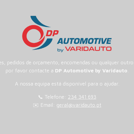
es, pedidos de orçamento, encomendas ou qualquer outro 
por favor contacte a
DP Automotive by Varidauto
.
A nossa equipa está disponível para o ajudar.
📞 Telefone:
234 341 693
✉️ Email:
geral@varidauto.pt